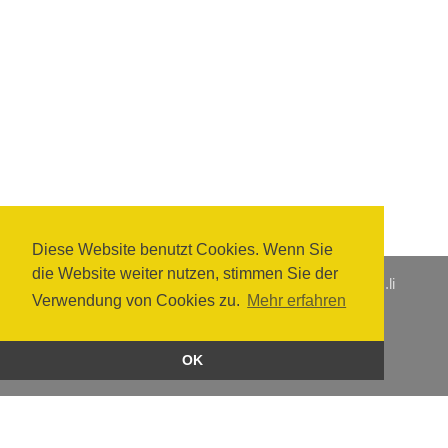
Diese Website benutzt Cookies. Wenn Sie
die Website weiter nutzen, stimmen Sie der
Zentrale +423 237 61 61
·
info@hpz.li
·
www.hpz.li
Verwendung von Cookies zu.
Mehr erfahren
Home
Impressum
Datenschutz
OK