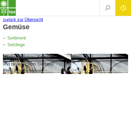
zurück
zur Übersicht
Gemüse
Sortiment
Setzlinge
40 verschiedene Sorten
von biologischem Gemüse
Preis je nach Saison