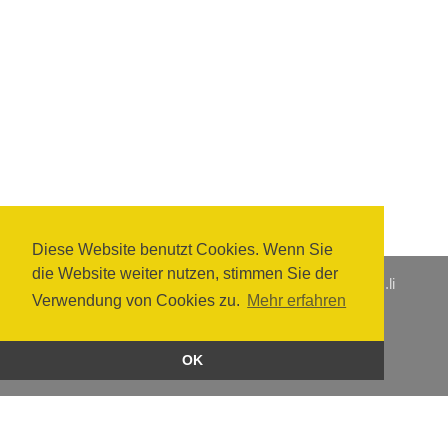
Diese Website benutzt Cookies. Wenn Sie
die Website weiter nutzen, stimmen Sie der
Zentrale +423 237 61 61
·
info@hpz.li
·
www.hpz.li
Verwendung von Cookies zu.
Mehr erfahren
Home
Impressum
Datenschutz
OK