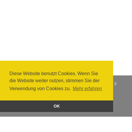
Diese Website benutzt Cookies. Wenn Sie
die Website weiter nutzen, stimmen Sie der
Zentrale +423 237 61 61
·
info@hpz.li
·
www.hpz.li
Verwendung von Cookies zu.
Mehr erfahren
Home
Impressum
Datenschutz
OK